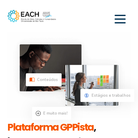
Conteúdos
Estágios e trabalhos
E muito mais!
Plataforma GPPista
,